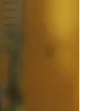
RECETTES
CONTES
A la une
AVALON