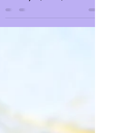
L'OR DE LA DÉESSE : Fabrication
de ton macérât huileux
d'hélichryse (recette)