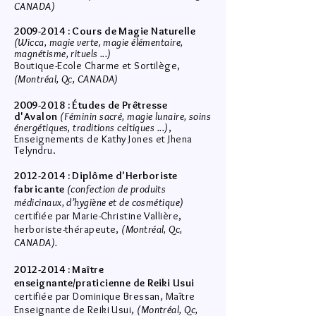
CANADA)
2009-2014
: Cours de Magie Naturelle
(Wicca, magie verte, magie élémentaire,
magnétisme, rituels ...)
Boutique-Ecole Charme et Sortilège,
(Montréal, Qc, CANADA)
2009-2018
: Études de Prêtresse
d'Avalon
(Féminin sacré, magie lunaire, soins
énergétiques, traditions celtiques ...)
,
Enseignements de Kathy Jones et Jhena
Telyndru.
2012-2014
: Diplôme d'Herboriste
fabricante
(confection de produits
médicinaux, d’hygiène et de cosmétique)
certifiée par Marie-Christine Vallière,
herboriste-thérapeute,
(Montréal, Qc,
CANADA).
2012-2014
: Maître
enseignante/praticienne de Reiki Usui
certifiée par Dominique Bressan, Maître
Enseignante de Reiki Usui,
(Montréal, Qc,