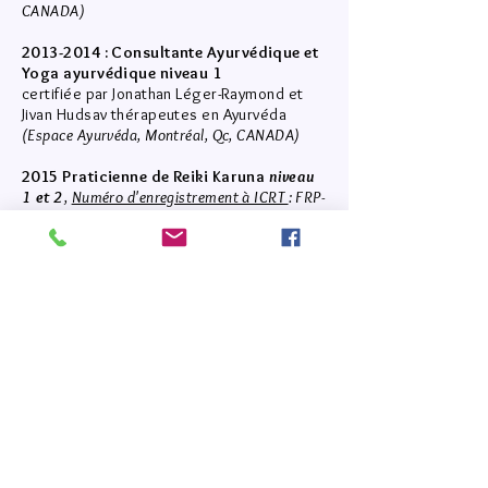
CANADA)
2013-2014
: Consultante Ayurvédique et
Yoga ayurvédique niveau 1
certifiée par Jonathan Léger-Raymond et
Jivan Hudsav thérapeutes en Ayurvéda
(Espace Ayurvéda, Montréal, Qc, CANADA)
2015 Praticienne de Reiki Karuna
niveau
1 et 2
,
Numéro d'enregistrement à ICRT
: FRP-
16-165
certifiée par Valentin Martin, Maître
Enseignant de Karuna Reiki,
(Toulon, Var,
FRANCE)