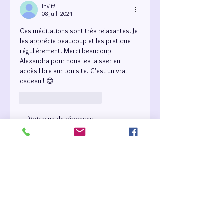
Invité
08 juil. 2024
Ces méditations sont très relaxantes. Je 
les apprécie beaucoup et les pratique 
régulièrement. Merci beaucoup 
Alexandra pour nous les laisser en 
accès libre sur ton site. C'est un vrai 
cadeau ! 😊
J'aime
Répondre
Voir plus de réponses
Invité
10 juil. 2024
En réponse à
Invité
Ma préférée : A la rencontre de votre 
part d'ombre 😉
J'aime
Répondre