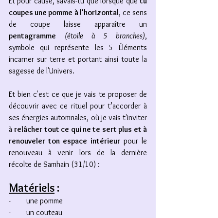
Et pour cause, savais-tu que lorsque que 
tu 
coupes une pomme à l'horizontal
, ce sens 
de coupe laisse apparaître un 
pentagramme
(étoile à 5 branches)
, 
symbole qui représente les 5 Éléments 
incarner sur terre et portant ainsi toute la 
sagesse de l'Univers. 
Et bien c'est ce que je vais te proposer de 
découvrir avec ce rituel pour t’accorder à 
ses énergies automnales, où je vais t'inviter 
à 
relâcher tout ce qui ne te sert plus et à 
renouveler ton espace intérieur
 pour le 
renouveau à venir lors de la dernière 
récolte de Samhain (31/10) :  
Matériels
 :
-        une pomme
-        un couteau