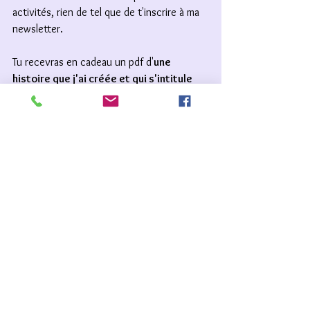
activités, rien de tel que de t'inscrire à ma 
newsletter. 
Tu recevras en cadeau un pdf d'
une 
histoire que j'ai créée et qui s'intitule 
"Celle qui voulait devenir une sorcière" 
ainsi qu'un mini-test
 pour te mettre sur la 
voie de ton type de magie 
(à confirmer et 
affiner en séance individuelle).
Je veux recevoir mon cadeau de bienvenue
----
📞 
APPEL DÉCOUVERTE GRATUIT
Tu souhaites me partager ton expérience 
ou tu as envie d'en découvrir plus sur mon 