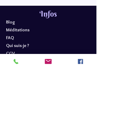
Infos
Blog
Méditations
FAQ
Qui suis-je ?
CGV
Confidentialité
Contact
contact.alexandragallo@gmail.com
88 allée de Signes
83640 Plan d'Aups Ste Baume
07.40.43.61.52
Alexandra Gallo