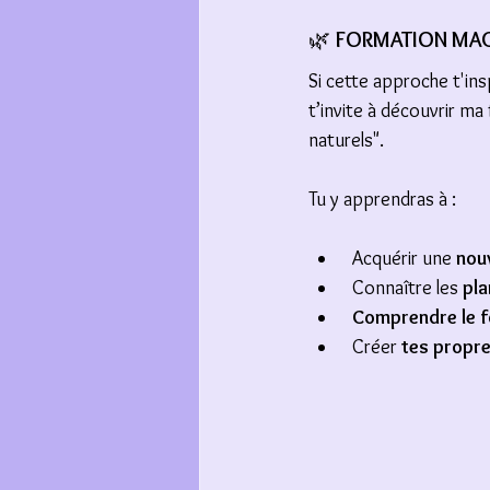
🌿 
FORMATION MAGIE 
Si cette approche t'ins
t’invite à découvrir ma
naturels".
Tu y apprendras à :
 Acquérir une 
nouv
 Connaître les 
pla
 Comprendre le 
 Créer 
tes propre