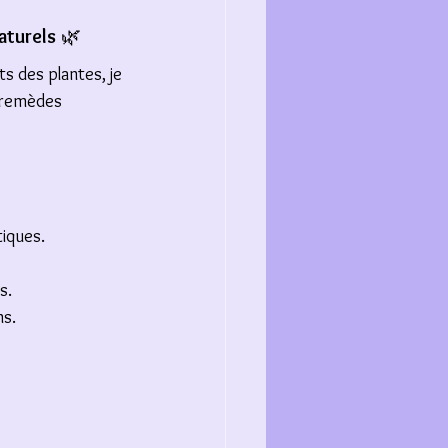
aturels
 🌿 
s des plantes, je 
t remèdes 
iques. 
s. 
ns.