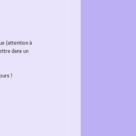
due (attention à 
mettre dans un 
ours !