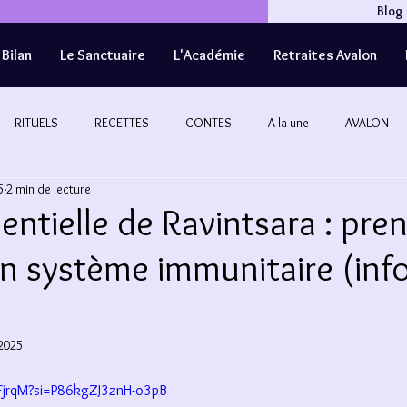
Blog
Bilan
Le Sanctuaire
L'Académie
Retraites Avalon
RITUELS
RECETTES
CONTES
A la une
AVALON
5
2 min de lecture
sentielle de Ravintsara : pre
n système immunitaire (info
 2025
ZFjrqM?si=P86kgZJ3znH-o3pB