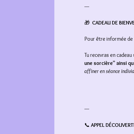
----
🎁
  CADEAU DE BIENV
Pour être informée de m
Tu recevras en cadeau 
une sorcière" ainsi qu
affiner en séance individ
----
📞 
APPEL DÉCOUVERT