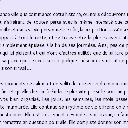
rande ville que commence cette histoire, où nous découvrons 
et s’affairant de toutes parts avec la même intensité que ce
famille et dans sa vie personnelle. Enfin, la proportion laissée à 
apport à tout le reste, et se trouve être le plus souvent uti
 simplement épuisée à la fin de ses journées. Ainsi, pas de pl
qui lui plaisent et qui n’ont d’autres utilités que de lui faire pl
n’a sa place que « si cela sert à quelque chose » et surtout ne 
ut son travail ». 
res moments de calme et de solitude, elle entend comme une v
ntifier et qu’elle cherche à éluder le plus vite possible pour ne p
vite bien organisé. Les jours, les semaines, les mois passen
nte murmurée. Elle continue son rythme de vie effréné en y 
tionner. Elle est totalement dévouée à son travail, sa famill
 à remettre en question pour elle. Elle doit juste donner son 