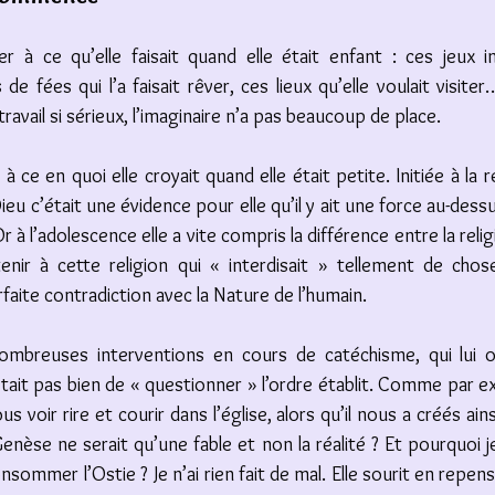
 à ce qu’elle faisait quand elle était enfant : ces jeux ima
 de fées qui l’a faisait rêver, ces lieux qu’elle voulait visite
ravail si sérieux, l’imaginaire n’a pas beaucoup de place. 
i à ce en quoi elle croyait quand elle était petite. Initiée à la re
Dieu c’était une évidence pour elle qu’il y ait une force au-des
 à l’adolescence elle a vite compris la différence entre la religio
tenir à cette religion qui « interdisait » tellement de chos
rfaite contradiction avec la Nature de l’humain. 
nombreuses interventions en cours de catéchisme, qui lui on
était pas bien de « questionner » l’ordre établit. Comme par e
s voir rire et courir dans l’église, alors qu’il nous a créés ains
enèse ne serait qu’une fable et non la réalité ? Et pourquoi je 
sommer l’Ostie ? Je n’ai rien fait de mal. Elle sourit en repens