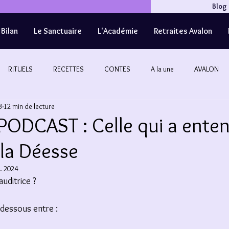
Blog
Bilan
Le Sanctuaire
L'Académie
Retraites Avalon
RITUELS
RECETTES
CONTES
A la une
AVALON
3
12 min de lecture
PODCAST : Celle qui a ente
 la Déesse
. 2024
auditrice ? 
i-dessous entre : 