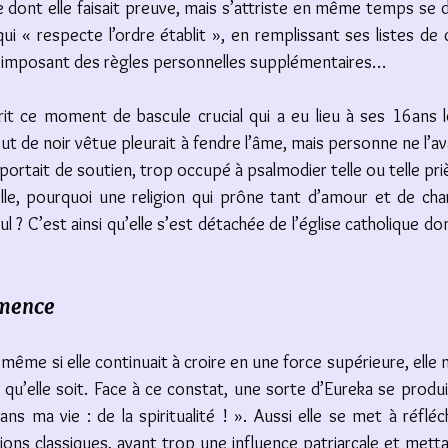
dont elle faisait preuve, mais s’attriste en même temps se dis
i « respecte l’ordre établit », en remplissant ses listes de c
 s’imposant des règles personnelles supplémentaires…
sprit ce moment de bascule crucial qui a eu lieu à ses 16ans l
 de noir vêtue pleurait à fendre l’âme, mais personne ne l’av
portait de soutien, trop occupé à psalmodier telle ou telle prière
le, pourquoi une religion qui prône tant d’amour et de chari
eul ? C’est ainsi qu’elle s’est détachée de l’église catholique do
mmence
même si elle continuait à croire en une force supérieure, elle n
e qu’elle soit. Face à ce constat, une sorte d’Eureka se produit 
s ma vie : de la spiritualité ! ». Aussi elle se met à réfléch
gions classiques, ayant trop une influence patriarcale et mett