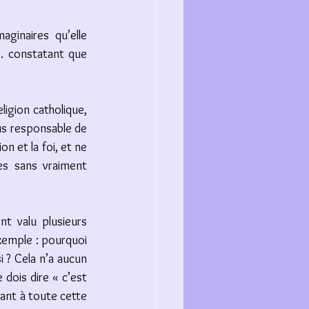
ginaires qu’elle 
r… constatant que 
ligion catholique, 
sus responsable de 
n et la foi, et ne 
es sans vraiment 
t valu plusieurs 
xemple : pourquoi 
i ? Cela n’a aucun 
dois dire « c’est 
ant à toute cette 