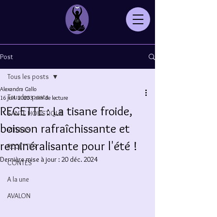
Post
Tous les posts
Alexandra Gallo
Tous les posts
16 juil. 2020
3 min de lecture
RECETTE : La tisane froide,
SANTE HOLISTIQUE
boisson rafraîchissante et
RITUELS
reminéralisante pour l'été !
RECETTES
Dernière mise à jour :
20 déc. 2024
CONTES
A la une
AVALON